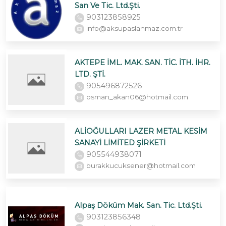
San Ve Tic. Ltd.Şti.
903123858925
info@aksupaslanmaz.com.tr
AKTEPE İML. MAK. SAN. TİC. İTH. İHR.
LTD. ŞTİ.
905496872526
osman_akan06@hotmail.com
ALİOĞULLARI LAZER METAL KESİM
SANAYİ LİMİTED ŞİRKETİ
905544938071
burakkucuksener@hotmail.com
Alpaş Döküm Mak. San. Tic. Ltd.Şti.
903123856348