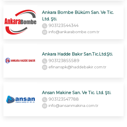
Ankara Bombe Büküm San. Ve Tic.
Ltd. Şti.
903123544344
info@ankarabombe.com.tr
Ankara Hadde Bakır San.Tic.Ltd.Şti.
903123855589
efinanspk@haddebakir.com.tr
Ansan Makine San. Ve Tic. Ltd. Şti.
903123547788
info@ansanmakina.com.tr