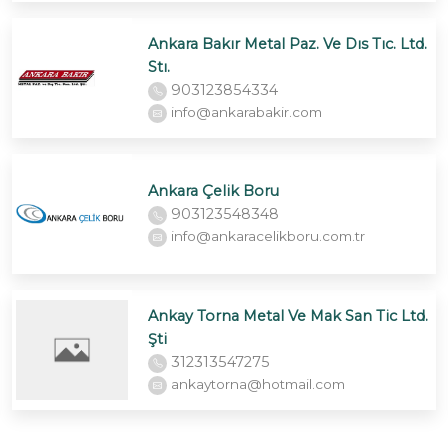
Ankara Bakır Metal Paz. Ve Dıs Tıc. Ltd.
Stı.
903123854334
info@ankarabakir.com
Ankara Çelik Boru
903123548348
info@ankaracelikboru.com.tr
Ankay Torna Metal Ve Mak San Tic Ltd.
Şti
312313547275
ankaytorna@hotmail.com