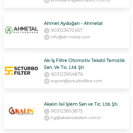
Ahmet Aydoğan - Ahmetal
903123670367
info@ah-metal.com
Ak-İş Filtre Otomotiv Tekstil Temizlik
San. Ve Tic. Ltd. Şti
903123954876
export@scturbofiltre.com
Akalın Isıl İşlem San ve Tic. Ltd. Şti.
903123853875
hg@akalinisilislem.com.tr