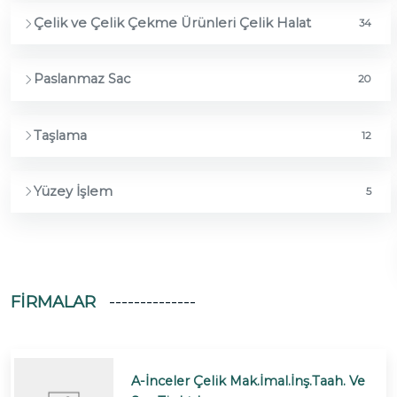
Çelik ve Çelik Çekme Ürünleri Çelik Halat
34
Paslanmaz Sac
20
Taşlama
12
Yüzey İşlem
5
FIRMALAR
A-İnceler Çelik Mak.İmal.İnş.Taah. Ve