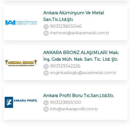
Ankara Alüminyum Ve Metal
San.Tic.Ltd.Şti.
903123855046
mehmet@ankarametal.com.tr
ANKARA BRONZ ALAŞIMLARI Mak.
İnş. Gıda Müh. Nak. San. Tic. Ltd. Şti.
903123542226
enginkadioglu@avasmetal.com.tr
Ankara Profıl Boru Tıc.San.Ltd.Stı.
903123855100
info@ankaraprofil.com.tr