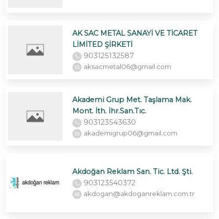
AK SAC METAL SANAYİ VE TİCARET
LİMİTED ŞİRKETİ
903125132587
aksacmetal06@gmail.com
Akademi Grup Met. Taşlama Mak.
Mont. İth. İhr.San.Tıc.
903123543630
akademigrup06@gmail.com
Akdoğan Reklam San. Tic. Ltd. Şti.
903123540372
akdogan@akdoganreklam.com.tr