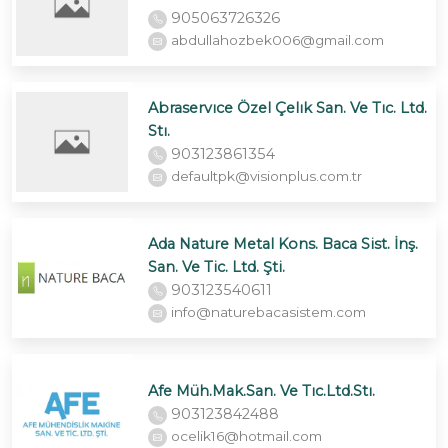
905063726326
abdullahozbek006@gmail.com
Abraservıce Özel Çelık San. Ve Tıc. Ltd.
Stı.
903123861354
defaultpk@visionplus.com.tr
Ada Nature Metal Kons. Baca Sist. İnş.
San. Ve Tic. Ltd. Şti.
903123540611
info@naturebacasistem.com
Afe Müh.Mak.San. Ve Tıc.Ltd.Stı.
903123842488
ocelik16@hotmail.com