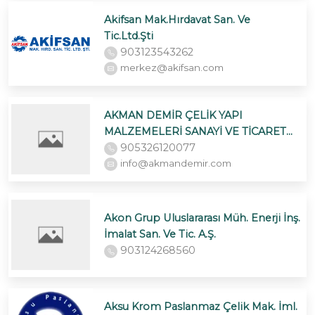
Akifsan Mak.Hırdavat San. Ve
Tic.Ltd.Şti
903123543262
merkez@akifsan.com
AKMAN DEMİR ÇELİK YAPI
MALZEMELERİ SANAYİ VE TİCARET
A.Ş.
905326120077
info@akmandemir.com
Akon Grup Uluslararası Müh. Enerji İnş.
İmalat San. Ve Tic. A.Ş.
903124268560
Aksu Krom Paslanmaz Çelik Mak. İml.