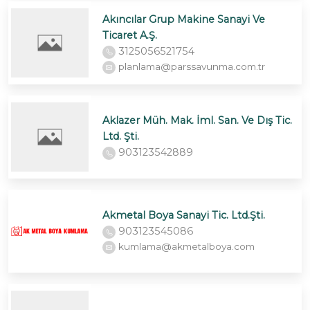
Akıncılar Grup Makine Sanayi Ve
Ticaret A.Ş.
3125056521754
planlama@parssavunma.com.tr
Aklazer Müh. Mak. İml. San. Ve Dış Tic.
Ltd. Şti.
903123542889
Akmetal Boya Sanayi Tic. Ltd.Şti.
903123545086
kumlama@akmetalboya.com