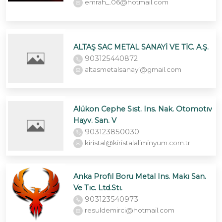
emrah_.06@hotmail.com
ALTAŞ SAC METAL SANAYİ VE TİC. A.Ş.
903125440872
altasmetalsanayi@gmail.com
Alükon Cephe Sıst. Ins. Nak. Otomotıv
Hayv. San. V
903123850030
kiristal@kiristalaliminyum.com.tr
Anka Profıl Boru Metal Ins. Makı San.
Ve Tıc. Ltd.Stı.
903123540973
resuldemirci@hotmail.com