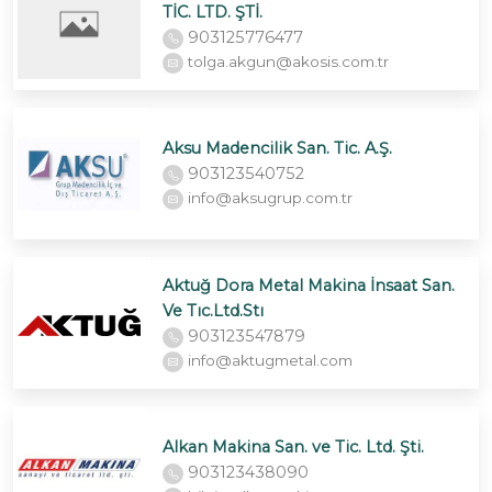
TİC. LTD. ŞTİ.
903125776477
tolga.akgun@akosis.com.tr
Aksu Madencilik San. Tic. A.Ş.
903123540752
info@aksugrup.com.tr
Aktuğ Dora Metal Makina İnsaat San.
Ve Tıc.Ltd.Stı
903123547879
info@aktugmetal.com
Alkan Makina San. ve Tic. Ltd. Şti.
903123438090