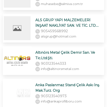
muhasebe@almiva.com.tr
ALS GRUP YAPI MALZEMELERİ
İNŞAAT NAKLİYAT SAN. VE TİC. LTD.
ŞTİ.
905459568992
alsgrup@hotmail.com
Altınörs Metal Çelik Demir San. Ve
Tic.Ltd.Şti.
903123544333
info@altinorsmetal.com
Anka Paslanmaz Stand Çelik Askı İnş.
Mak.Turz. Org
903123540973
info@ankaprofilboru.com