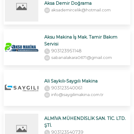
Aksa Demir Doğrama
aksademircelik@hotmail.com
Aksu Makina İş Mak. Tamir Bakım
Servisi
903123951148
sabanalakara0671@gmail.com
Ali Saykılı-Saygılı Makina
903123540061
info@saygilimakina.com.tr
ALMİVA MÜHENDİSLİK SAN. TİC. LTD.
ŞTİ.
903123540739