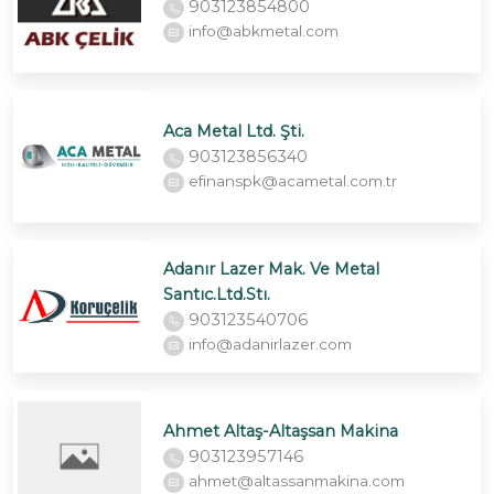
903123854800
info@abkmetal.com
Aca Metal Ltd. Şti.
903123856340
efinanspk@acametal.com.tr
Adanır Lazer Mak. Ve Metal
Santıc.Ltd.Stı.
903123540706
info@adanirlazer.com
Ahmet Altaş-Altaşsan Makina
903123957146
ahmet@altassanmakina.com