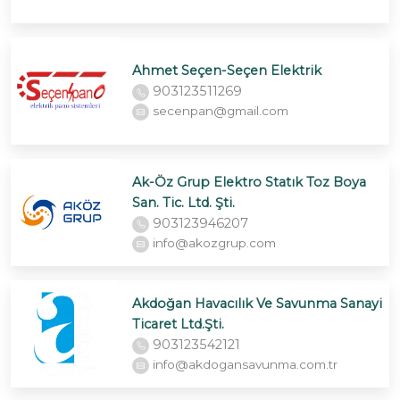
Ahmet Seçen-Seçen Elektrik
903123511269
secenpan@gmail.com
Ak-Öz Grup Elektro Statık Toz Boya
San. Tic. Ltd. Şti.
903123946207
info@akozgrup.com
Akdoğan Havacılık Ve Savunma Sanayi
Ticaret Ltd.Şti.
903123542121
info@akdogansavunma.com.tr