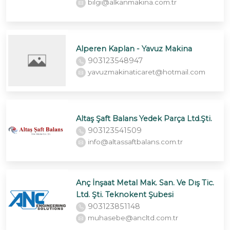
bilgi@alkanmakina.com.tr
Alperen Kaplan - Yavuz Makina
903123548947
yavuzmakinaticaret@hotmail.com
Altaş Şaft Balans Yedek Parça Ltd.Şti.
903123541509
info@altassaftbalans.com.tr
Anç İnşaat Metal Mak. San. Ve Dış Tic.
Ltd. Şti. Teknokent Şubesi
903123851148
muhasebe@ancltd.com.tr