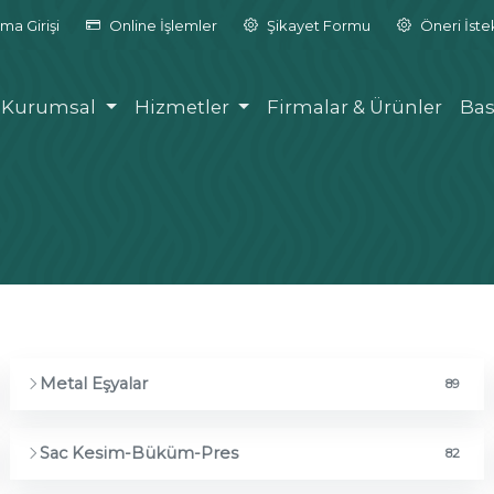
ma Girişi
Online İşlemler
Şikayet Formu
Öneri İst
Kurumsal
Hizmetler
Firmalar & Ürünler
Bas
Metal Eşyalar
89
Sac Kesim-Büküm-Pres
82