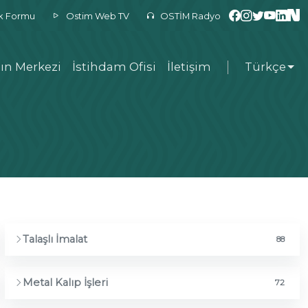
ek Formu
Ostim Web TV
OSTİM Radyo
ın Merkezi
İstihdam Ofisi
İletişim
Türkçe
Talaşlı İmalat
88
Metal Kalıp İşleri
72