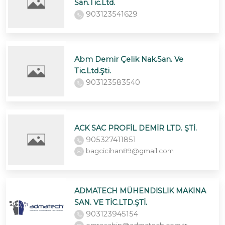
San.Tic.Ltd.
903123541629
Abm Demir Çelik Nak.San. Ve
Tic.Ltd.Şti.
903123583540
ACK SAC PROFİL DEMİR LTD. ŞTİ.
905327411851
bagcicihan89@gmail.com
ADMATECH MÜHENDİSLİK MAKİNA
SAN. VE TİC.LTD.ŞTİ.
903123945154
emresahin@admatech.com.tr