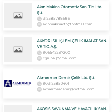
Akın Makina Otomotiv San. Tic. Ltd.
Şti.
312385788586
akinmakinaoto@hotmail.com
AKKOR ISIL İŞLEM ÇELİK İMALAT SAN.
VE TİC. A.Ş.
905542287200
cgrunal@gmail.com
Akmermer Demir Çelik Ltd. Şti.
903123850401
akmermerdemir@hotmail.com
AKOSİS SAVUNMA VE HAVACILIK SAN.